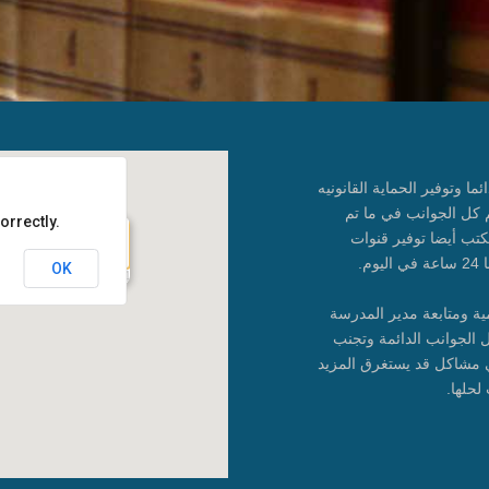
دائما وتوفير الحماية القانونيه
م كل الجوانب في ما تم
orrectly.
كتب أيضا توفير قنوات
وم.
OK
1904 & 1905 19th Floor Opal Tower, Abraj Street, Business Bay
همية ومتابعة مدير المدرسة
 الجوانب الدائمة وتجنب
 مشاكل قد يستغرق المزيد
لحلها.