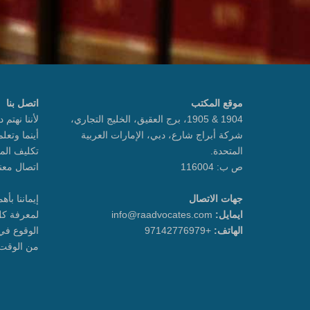
موقع المكتب
اتصل بنا
1904 & 1905، برج العقيق، الخليج التجاري،
لأننا نهتم 
شركة أبراج شارع، دبي، الإمارات العربية
أينما وتعل
المتحدة.
تكليف الم
ص ب: 116004
اتصال معنا 24 ساعة في الي
جهات الاتصال
إيماننا بأ
ايمايل:
info@raadvocates.com
لمعرفة كل
الهاتف:
+97142776979
الوقوع في
من الوقت 